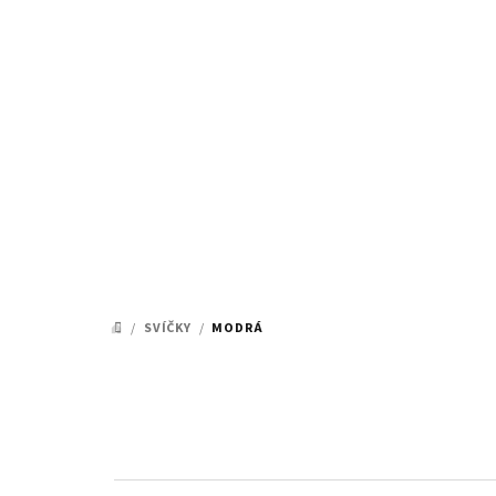
Přejít
na
obsah
/
SVÍČKY
/
MODRÁ
DOMŮ