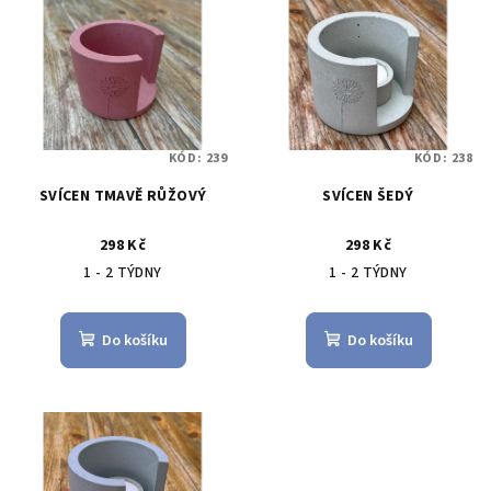
ý
d
p
u
i
k
s
t
p
ů
KÓD:
239
KÓD:
238
r
SVÍCEN TMAVĚ RŮŽOVÝ
SVÍCEN ŠEDÝ
o
d
298 Kč
298 Kč
u
1 - 2 TÝDNY
1 - 2 TÝDNY
k
t
Do košíku
Do košíku
ů